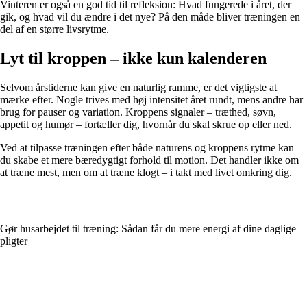
Vinteren er også en god tid til refleksion: Hvad fungerede i året, der
gik, og hvad vil du ændre i det nye? På den måde bliver træningen en
del af en større livsrytme.
Lyt til kroppen – ikke kun kalenderen
Selvom årstiderne kan give en naturlig ramme, er det vigtigste at
mærke efter. Nogle trives med høj intensitet året rundt, mens andre har
brug for pauser og variation. Kroppens signaler – træthed, søvn,
appetit og humør – fortæller dig, hvornår du skal skrue op eller ned.
Ved at tilpasse træningen efter både naturens og kroppens rytme kan
du skabe et mere bæredygtigt forhold til motion. Det handler ikke om
at træne mest, men om at træne klogt – i takt med livet omkring dig.
Gør husarbejdet til træning: Sådan får du mere energi af dine daglige
pligter