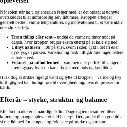
oplevelser
Når solen står højt, og energien følger med, er det oplagt at udnytte
overskuddet til at udfordre sig selv lidt mere. Kroppen arbejder
generelt bedre i varme temperaturer, og motivationen til at være aktiv
udendørs er høj.
Træn tidligt eller sent
– undgå de varmeste timer midt på
dagen, hvor kroppen bruger ekstra energi på at køle sig ned.
Udnyt naturen
– løb på stier, svøm i søer, cykl i det fri eller
dyrk yoga i parken. Variation og frisk luft gør træningen lettere
at holde ved.
Fokusér på udholdenhed
– sommeren er perfekt til længere
træningspas, hvor du kan arbejde med puls og kondition.
Husk dog at drikke rigeligt vand og lytte til kroppen – varme og høj
luftfugtighed kan hurtigt føre til overophedning, hvis du presser for
hårdt.
Efterår – styrke, struktur og balance
Efteråret markerer et naturligt skifte. Dage og temperaturer bliver
kortere, og mange oplever et fald i energi. Det gør det til en god tid at
skrue lidt ned for tempoet og fokusere på styrke og struktur.