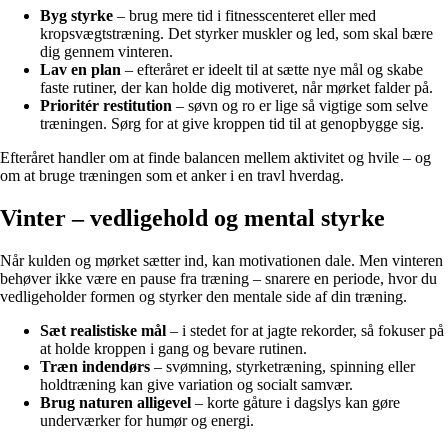
Byg styrke
– brug mere tid i fitnesscenteret eller med
kropsvægtstræning. Det styrker muskler og led, som skal bære
dig gennem vinteren.
Lav en plan
– efteråret er ideelt til at sætte nye mål og skabe
faste rutiner, der kan holde dig motiveret, når mørket falder på.
Prioritér restitution
– søvn og ro er lige så vigtige som selve
træningen. Sørg for at give kroppen tid til at genopbygge sig.
Efteråret handler om at finde balancen mellem aktivitet og hvile – og
om at bruge træningen som et anker i en travl hverdag.
Vinter – vedligehold og mental styrke
Når kulden og mørket sætter ind, kan motivationen dale. Men vinteren
behøver ikke være en pause fra træning – snarere en periode, hvor du
vedligeholder formen og styrker den mentale side af din træning.
Sæt realistiske mål
– i stedet for at jagte rekorder, så fokuser på
at holde kroppen i gang og bevare rutinen.
Træn indendørs
– svømning, styrketræning, spinning eller
holdtræning kan give variation og socialt samvær.
Brug naturen alligevel
– korte gåture i dagslys kan gøre
underværker for humør og energi.