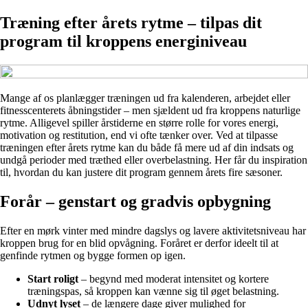
Træning efter årets rytme – tilpas dit
program til kroppens energiniveau
Mange af os planlægger træningen ud fra kalenderen, arbejdet eller
fitnesscenterets åbningstider – men sjældent ud fra kroppens naturlige
rytme. Alligevel spiller årstiderne en større rolle for vores energi,
motivation og restitution, end vi ofte tænker over. Ved at tilpasse
træningen efter årets rytme kan du både få mere ud af din indsats og
undgå perioder med træthed eller overbelastning. Her får du inspiration
til, hvordan du kan justere dit program gennem årets fire sæsoner.
Forår – genstart og gradvis opbygning
Efter en mørk vinter med mindre dagslys og lavere aktivitetsniveau har
kroppen brug for en blid opvågning. Foråret er derfor ideelt til at
genfinde rytmen og bygge formen op igen.
Start roligt
– begynd med moderat intensitet og kortere
træningspas, så kroppen kan vænne sig til øget belastning.
Udnyt lyset
– de længere dage giver mulighed for