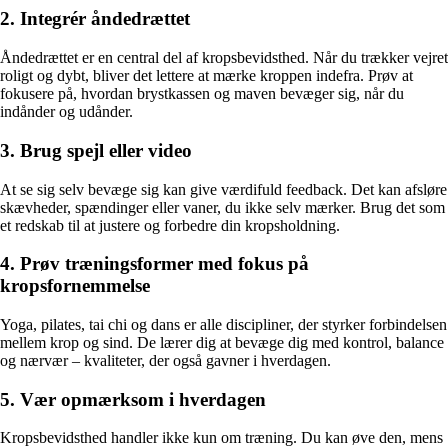
2. Integrér åndedrættet
Åndedrættet er en central del af kropsbevidsthed. Når du trækker vejret
roligt og dybt, bliver det lettere at mærke kroppen indefra. Prøv at
fokusere på, hvordan brystkassen og maven bevæger sig, når du
indånder og udånder.
3. Brug spejl eller video
At se sig selv bevæge sig kan give værdifuld feedback. Det kan afsløre
skævheder, spændinger eller vaner, du ikke selv mærker. Brug det som
et redskab til at justere og forbedre din kropsholdning.
4. Prøv træningsformer med fokus på
kropsfornemmelse
Yoga, pilates, tai chi og dans er alle discipliner, der styrker forbindelsen
mellem krop og sind. De lærer dig at bevæge dig med kontrol, balance
og nærvær – kvaliteter, der også gavner i hverdagen.
5. Vær opmærksom i hverdagen
Kropsbevidsthed handler ikke kun om træning. Du kan øve den, mens