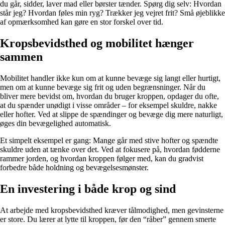
du går, sidder, laver mad eller børster tænder. Spørg dig selv: Hvordan
står jeg? Hvordan føles min ryg? Trækker jeg vejret frit? Små øjeblikke
af opmærksomhed kan gøre en stor forskel over tid.
Kropsbevidsthed og mobilitet hænger
sammen
Mobilitet handler ikke kun om at kunne bevæge sig langt eller hurtigt,
men om at kunne bevæge sig frit og uden begrænsninger. Når du
bliver mere bevidst om, hvordan du bruger kroppen, opdager du ofte,
at du spænder unødigt i visse områder – for eksempel skuldre, nakke
eller hofter. Ved at slippe de spændinger og bevæge dig mere naturligt,
øges din bevægelighed automatisk.
Et simpelt eksempel er gang: Mange går med stive hofter og spændte
skuldre uden at tænke over det. Ved at fokusere på, hvordan fødderne
rammer jorden, og hvordan kroppen følger med, kan du gradvist
forbedre både holdning og bevægelsesmønster.
En investering i både krop og sind
At arbejde med kropsbevidsthed kræver tålmodighed, men gevinsterne
er store. Du lærer at lytte til kroppen, før den “råber” gennem smerte