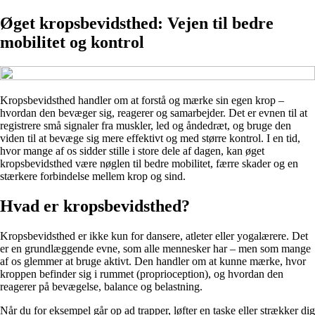
Øget kropsbevidsthed: Vejen til bedre
mobilitet og kontrol
Kropsbevidsthed handler om at forstå og mærke sin egen krop –
hvordan den bevæger sig, reagerer og samarbejder. Det er evnen til at
registrere små signaler fra muskler, led og åndedræt, og bruge den
viden til at bevæge sig mere effektivt og med større kontrol. I en tid,
hvor mange af os sidder stille i store dele af dagen, kan øget
kropsbevidsthed være nøglen til bedre mobilitet, færre skader og en
stærkere forbindelse mellem krop og sind.
Hvad er kropsbevidsthed?
Kropsbevidsthed er ikke kun for dansere, atleter eller yogalærere. Det
er en grundlæggende evne, som alle mennesker har – men som mange
af os glemmer at bruge aktivt. Den handler om at kunne mærke, hvor
kroppen befinder sig i rummet (proprioception), og hvordan den
reagerer på bevægelse, balance og belastning.
Når du for eksempel går op ad trapper, løfter en taske eller strækker dig