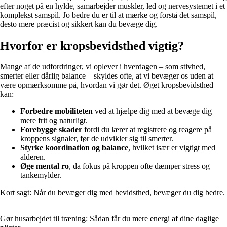
efter noget på en hylde, samarbejder muskler, led og nervesystemet i et
komplekst samspil. Jo bedre du er til at mærke og forstå det samspil,
desto mere præcist og sikkert kan du bevæge dig.
Hvorfor er kropsbevidsthed vigtig?
Mange af de udfordringer, vi oplever i hverdagen – som stivhed,
smerter eller dårlig balance – skyldes ofte, at vi bevæger os uden at
være opmærksomme på, hvordan vi gør det. Øget kropsbevidsthed
kan:
Forbedre mobiliteten
ved at hjælpe dig med at bevæge dig
mere frit og naturligt.
Forebygge skader
fordi du lærer at registrere og reagere på
kroppens signaler, før de udvikler sig til smerter.
Styrke koordination og balance
, hvilket især er vigtigt med
alderen.
Øge mental ro
, da fokus på kroppen ofte dæmper stress og
tankemylder.
Kort sagt: Når du bevæger dig med bevidsthed, bevæger du dig bedre.
Gør husarbejdet til træning: Sådan får du mere energi af dine daglige