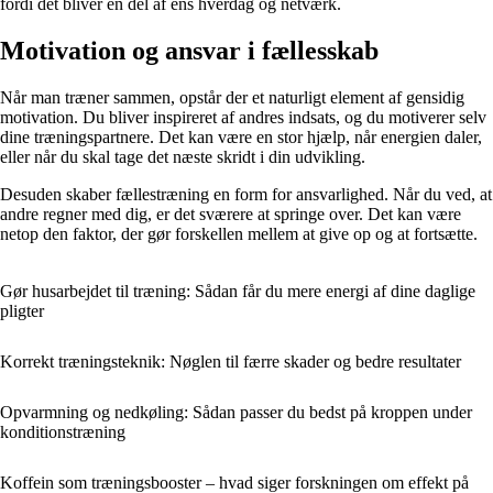
fordi det bliver en del af ens hverdag og netværk.
Motivation og ansvar i fællesskab
Når man træner sammen, opstår der et naturligt element af gensidig
motivation. Du bliver inspireret af andres indsats, og du motiverer selv
dine træningspartnere. Det kan være en stor hjælp, når energien daler,
eller når du skal tage det næste skridt i din udvikling.
Desuden skaber fællestræning en form for ansvarlighed. Når du ved, at
andre regner med dig, er det sværere at springe over. Det kan være
netop den faktor, der gør forskellen mellem at give op og at fortsætte.
Gør husarbejdet til træning: Sådan får du mere energi af dine daglige
pligter
Korrekt træningsteknik: Nøglen til færre skader og bedre resultater
Opvarmning og nedkøling: Sådan passer du bedst på kroppen under
konditionstræning
Koffein som træningsbooster – hvad siger forskningen om effekt på