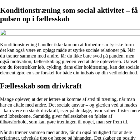
Konditionstræning som social aktivitet – få
pulsen op i fællesskab
Konditionstræning handler ikke kun om at forbedre sin fysiske form –
det kan også være en oplagt måde at styrke sociale relationer på. Når
du træner sammen med andre, får du ikke bare sved på panden, men
også motivation, fællesskab og glæden ved at dele oplevelsen. Uanset
om du foretrækker løb, cykling, dans eller holdtræning, kan det sociale
element gøre en stor forskel for både din indsats og din vedholdenhed.
Fællesskab som drivkraft
Mange oplever, at det er lettere at komme af sted til træning, når man
har en aftale med andre. Det sociale ansvar – og glæden ved at mødes
– kan være en stærk drivkraft, især på de dage, hvor sofaen frister mere
end løbeskoene. Samtidig giver fællesskabet en følelse af
tilhørsforhold, som kan gøre træningen til noget, man ser frem til.
Når du træner sammen med andre, får du også mulighed for at dele
erfaringer, udveksle tips og heppe på hinanden. Det skaber en positiv