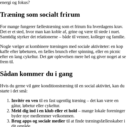
energi og fokus?
Træning som socialt frirum
For mange fungerer fællestræning som et frirum fra hverdagens krav.
Det er et sted, hvor man kan koble af, grine og være til stede i nuet.
Samtidig styrker det relationerne – både til venner, kolleger og familie.
Nogle vælger at kombinere træningen med sociale aktiviteter: en kop
kaffe efter løbeturen, en fælles brunch efter spinning, eller en picnic
efter en lang cykeltur. Det gør oplevelsen mere hel og giver noget at se
frem til.
Sådan kommer du i gang
Hvis du gerne vil gøre konditionstræning til en social aktivitet, kan du
starte i det små:
Invitér en ven
til en fast ugentlig træning – det kan være en
gåtur, løbetur eller cykeltur.
Meld dig ind i en klub eller et hold
– mange lokale foreninger
byder nye medlemmer velkommen.
Brug apps og sociale medier
til at finde træningsfællesskaber i
dit område.