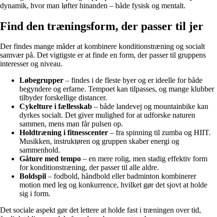
dynamik, hvor man løfter hinanden – både fysisk og mentalt.
Find den træningsform, der passer til jer
Der findes mange måder at kombinere konditionstræning og socialt
samvær på. Det vigtigste er at finde en form, der passer til gruppens
interesser og niveau.
Løbegrupper
– findes i de fleste byer og er ideelle for både
begyndere og erfarne. Tempoet kan tilpasses, og mange klubber
tilbyder forskellige distancer.
Cykelture i fællesskab
– både landevej og mountainbike kan
dyrkes socialt. Det giver mulighed for at udforske naturen
sammen, mens man får pulsen op.
Holdtræning i fitnesscenter
– fra spinning til zumba og HIIT.
Musikken, instruktøren og gruppen skaber energi og
sammenhold.
Gåture med tempo
– en mere rolig, men stadig effektiv form
for konditionstræning, der passer til alle aldre.
Boldspil
– fodbold, håndbold eller badminton kombinerer
motion med leg og konkurrence, hvilket gør det sjovt at holde
sig i form.
Det sociale aspekt gør det lettere at holde fast i træningen over tid,