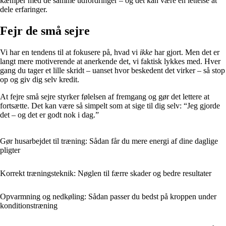
kæmper med de samme udfordringer – og det kan være en lettelse at
dele erfaringer.
Fejr de små sejre
Vi har en tendens til at fokusere på, hvad vi
ikke
har gjort. Men det er
langt mere motiverende at anerkende det, vi faktisk lykkes med. Hver
gang du tager et lille skridt – uanset hvor beskedent det virker – så stop
op og giv dig selv kredit.
At fejre små sejre styrker følelsen af fremgang og gør det lettere at
fortsætte. Det kan være så simpelt som at sige til dig selv: “Jeg gjorde
det – og det er godt nok i dag.”
Gør husarbejdet til træning: Sådan får du mere energi af dine daglige
pligter
Korrekt træningsteknik: Nøglen til færre skader og bedre resultater
Opvarmning og nedkøling: Sådan passer du bedst på kroppen under
konditionstræning