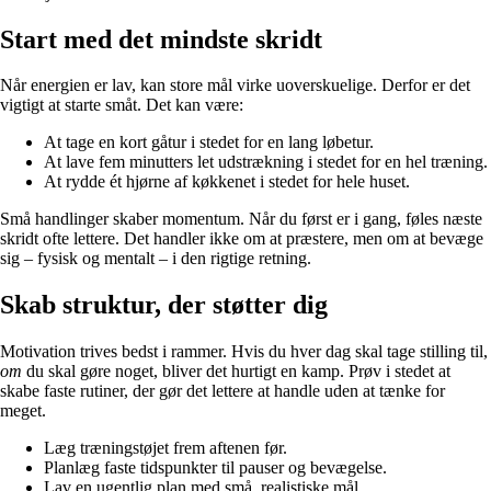
Start med det mindste skridt
Når energien er lav, kan store mål virke uoverskuelige. Derfor er det
vigtigt at starte småt. Det kan være:
At tage en kort gåtur i stedet for en lang løbetur.
At lave fem minutters let udstrækning i stedet for en hel træning.
At rydde ét hjørne af køkkenet i stedet for hele huset.
Små handlinger skaber momentum. Når du først er i gang, føles næste
skridt ofte lettere. Det handler ikke om at præstere, men om at bevæge
sig – fysisk og mentalt – i den rigtige retning.
Skab struktur, der støtter dig
Motivation trives bedst i rammer. Hvis du hver dag skal tage stilling til,
om
du skal gøre noget, bliver det hurtigt en kamp. Prøv i stedet at
skabe faste rutiner, der gør det lettere at handle uden at tænke for
meget.
Læg træningstøjet frem aftenen før.
Planlæg faste tidspunkter til pauser og bevægelse.
Lav en ugentlig plan med små, realistiske mål.