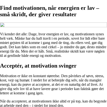
Find motivationen, når energien er lav –
små skridt, der giver resultater
Vi kender det alle: Dage, hvor energien er lav, og motivationen synes
helt væk. Måske har du haft travlt i en periode, sovet for lidt eller bare
mistet gejsten til at komme i gang med de ting, du ellers ved, gør dig
godt. Det kan føles som en ond cirkel – jo mindre du gør, desto mindre
energi får du. Men der er håb. Små, realistiske skridt kan være nøglen
til at genfinde både energi og motivation.
Acceptér, at motivation svinger
Motivation er ikke en konstant størrelse. Den påvirkes af søvn, stress,
kost, vejr og humør. I stedet for at bebrejde dig selv, når du mangler
energi, kan du prøve at acceptere, at det er en naturlig del af livet. At
give dig selv lov til at have lavere gear i perioder kan faktisk gøre det
lettere at komme i gang igen.
Når du accepterer, at motivationen ikke altid er på top, kan du begynde
at arbejde med den – i stedet for imod den.