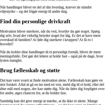
Når handlinger bliver en del af din hverdag, kræver de mindre
viljestyrke – og det frigør energi til andre ting.
Find din personlige drivkraft
Motivation bliver stærkere, når du ved,
hvorfor
du gør noget. Spørg
dig selv, hvad der virkelig betyder noget for dig. Er det at have mere
overskud til familien? At føle dig stærkere i kroppen? At få ro i
hovedet?
Når du kobler dine handlinger til et personligt formål, bliver de mere
meningsfulde. Det gør det lettere at holde fast – også på de dage, hvor
lysten mangler.
Brug fællesskab og støtte
Det kan være svært at finde motivation alene. Fællesskab kan gøre en
stor forskel. Aftal at gå en tur med en ven, meld dig til et hold, eller del
dine mål med nogen, der kan støtte dig. Når du føler dig forpligtet over
for andre, øges chancen for, at du holder fast.
Samtidig kan det give energi at mærke, at du ikke er alene. Mange