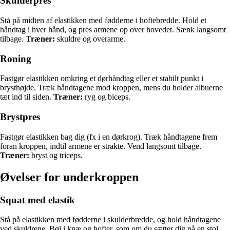
Skulderpres
Stå på midten af elastikken med fødderne i hoftebredde. Hold et
håndtag i hver hånd, og pres armene op over hovedet. Sænk langsomt
tilbage.
Træner:
skuldre og overarme.
Roning
Fastgør elastikken omkring et dørhåndtag eller et stabilt punkt i
brysthøjde. Træk håndtagene mod kroppen, mens du holder albuerne
tæt ind til siden.
Træner:
ryg og biceps.
Brystpres
Fastgør elastikken bag dig (fx i en dørkrog). Træk håndtagene frem
foran kroppen, indtil armene er strakte. Vend langsomt tilbage.
Træner:
bryst og triceps.
Øvelser for underkroppen
Squat med elastik
Stå på elastikken med fødderne i skulderbredde, og hold håndtagene
ved skuldrene. Bøj i knæ og hofter, som om du sætter dig på en stol,