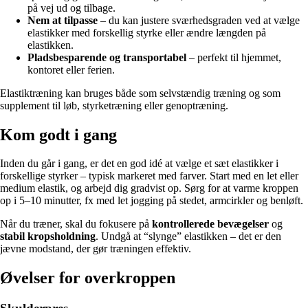
på vej ud og tilbage.
Nem at tilpasse
– du kan justere sværhedsgraden ved at vælge
elastikker med forskellig styrke eller ændre længden på
elastikken.
Pladsbesparende og transportabel
– perfekt til hjemmet,
kontoret eller ferien.
Elastiktræning kan bruges både som selvstændig træning og som
supplement til løb, styrketræning eller genoptræning.
Kom godt i gang
Inden du går i gang, er det en god idé at vælge et sæt elastikker i
forskellige styrker – typisk markeret med farver. Start med en let eller
medium elastik, og arbejd dig gradvist op. Sørg for at varme kroppen
op i 5–10 minutter, fx med let jogging på stedet, armcirkler og benløft.
Når du træner, skal du fokusere på
kontrollerede bevægelser
og
stabil kropsholdning
. Undgå at “slynge” elastikken – det er den
jævne modstand, der gør træningen effektiv.
Øvelser for overkroppen