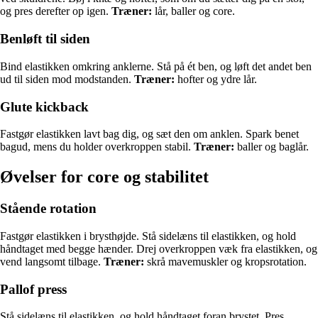
og pres derefter op igen.
Træner:
lår, baller og core.
Benløft til siden
Bind elastikken omkring anklerne. Stå på ét ben, og løft det andet ben
ud til siden mod modstanden.
Træner:
hofter og ydre lår.
Glute kickback
Fastgør elastikken lavt bag dig, og sæt den om anklen. Spark benet
bagud, mens du holder overkroppen stabil.
Træner:
baller og baglår.
Øvelser for core og stabilitet
Stående rotation
Fastgør elastikken i brysthøjde. Stå sidelæns til elastikken, og hold
håndtaget med begge hænder. Drej overkroppen væk fra elastikken, og
vend langsomt tilbage.
Træner:
skrå mavemuskler og kropsrotation.
Pallof press
Stå sidelæns til elastikken, og hold håndtaget foran brystet. Pres