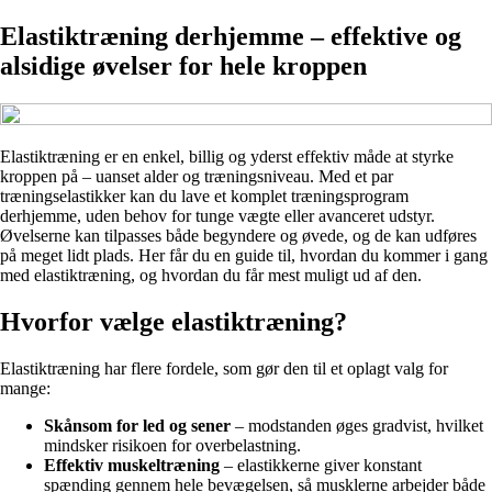
Elastiktræning derhjemme – effektive og
alsidige øvelser for hele kroppen
Elastiktræning er en enkel, billig og yderst effektiv måde at styrke
kroppen på – uanset alder og træningsniveau. Med et par
træningselastikker kan du lave et komplet træningsprogram
derhjemme, uden behov for tunge vægte eller avanceret udstyr.
Øvelserne kan tilpasses både begyndere og øvede, og de kan udføres
på meget lidt plads. Her får du en guide til, hvordan du kommer i gang
med elastiktræning, og hvordan du får mest muligt ud af den.
Hvorfor vælge elastiktræning?
Elastiktræning har flere fordele, som gør den til et oplagt valg for
mange:
Skånsom for led og sener
– modstanden øges gradvist, hvilket
mindsker risikoen for overbelastning.
Effektiv muskeltræning
– elastikkerne giver konstant
spænding gennem hele bevægelsen, så musklerne arbejder både