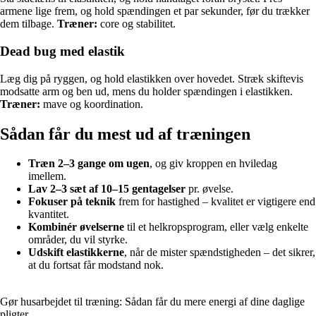
armene lige frem, og hold spændingen et par sekunder, før du trækker
dem tilbage.
Træner:
core og stabilitet.
Dead bug med elastik
Læg dig på ryggen, og hold elastikken over hovedet. Stræk skiftevis
modsatte arm og ben ud, mens du holder spændingen i elastikken.
Træner:
mave og koordination.
Sådan får du mest ud af træningen
Træn 2–3 gange om ugen
, og giv kroppen en hviledag
imellem.
Lav 2–3 sæt af 10–15 gentagelser
pr. øvelse.
Fokuser på teknik
frem for hastighed – kvalitet er vigtigere end
kvantitet.
Kombinér øvelserne
til et helkropsprogram, eller vælg enkelte
områder, du vil styrke.
Udskift elastikkerne
, når de mister spændstigheden – det sikrer,
at du fortsat får modstand nok.
Gør husarbejdet til træning: Sådan får du mere energi af dine daglige
pligter